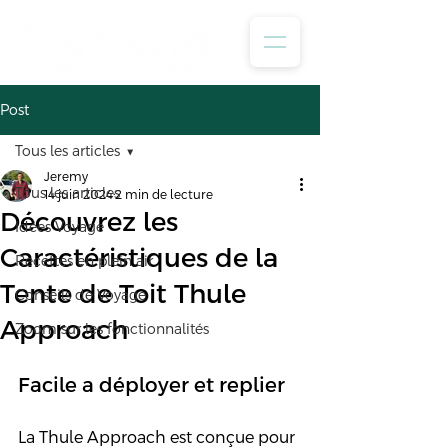
Post
Tous les articles
Jeremy
Tous les articles
14 juin 2024
2 min de lecture
Découvrez les
Idées Voyage
Caractéristiques de la
Recettes en plein air
Tente de Toit Thule
Conseils de Voyage
Approach
Zoom sur les fonctionnalités
Facile a déployer et replier
La Thule Approach est conçue pour 